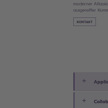
moderner Atlass
ausgereifter Komm
KONTAKT
Appli
Colla