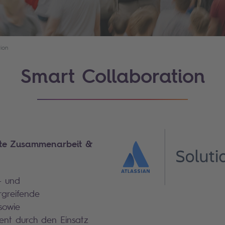
ion
Smart Collaboration
zte Zusammenarbeit &
- und
greifende
sowie
nt durch den Einsatz