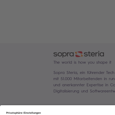
The world is how you shape it
Sopra Steria, ein führender Tech
mit 51.000 Mitarbeitenden in r
und anerkannter Expertise in Con
Digitalisierung und Softwareentw