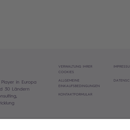
VERWALTUNG IHRER
IMPRESS
COOKIES
ALLGEMEINE
DATENSC
 Player in Europa
EINKAUFSBEDINGUNGEN
und 30 Ländern
KONTAKTFORMULAR
sulting,
icklung