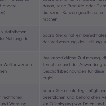
d andere
daran, seine Produkte oder Diens
en)
die seiner Konzerngesellschaften
machen.
 statistischen
Sopra Steria hat ein berechtigte
die Nutzung der
der Verbesserung der Leistung se
Ihre ausdrückliche Zustimmung, di
on Wettbewerben
Teilnahme und der Anwendung d
onen
Geschäftsbedingungen für diese
ergibt.
Sopra Steria unterliegt mögliche
r rechtlichen
gesetzlichen und behördlichen Ve
n und Wahrung
zur Offenlegung von Daten. und 