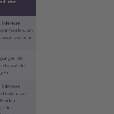
eit der
 Interesse
 beantworten, um
besser bedienen
ngungen der
ür die auf der
geln.
 Interesse
rbreiten, die
 Kunden
n oder