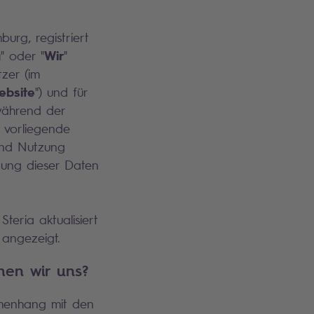
burg, registriert
a
Wir
" oder "
"
zer (im
ebsite
") und für
während der
 vorliegende
und Nutzung
tung dieser Daten
teria aktualisiert
e angezeigt.
hen wir uns?
menhang mit den