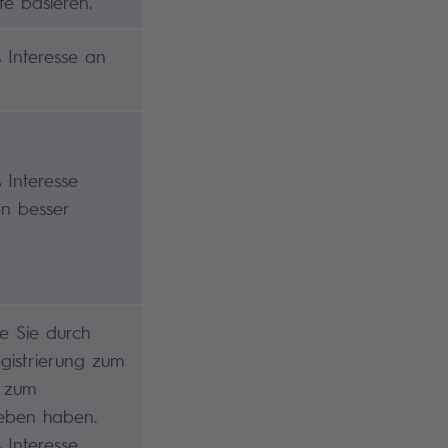
te basieren.
s Interesse an
 Interesse
en besser
ie Sie durch
egistrierung zum
r zum
eben haben.
 Interesse