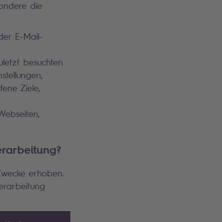
ondere die
der E-Mail-
uletzt besuchten
stellungen,
fene Ziele,
Webseiten,
erarbeitung?
Zwecke erhoben.
erarbeitung