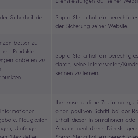
Dienstleistungen auf seiner Websi
der Sicherheit der
Sopra Steria hat ein berechtigte
der Sicherung seiner Website.
nzen besser zu
hnen Produkte
Sopra Steria hat ein berechtigtes
tungen anbieten zu
daran, seine Interessenten/Kund
en
kennen zu lernen.
rpunkten
Ihre ausdrückliche Zustimmung, d
Informationen
einen positiven Schritt bei der R
ebote, Neuigkeiten
Erhalt dieser Informationen ode
ungen, Umfragen
Abonnement dieser Dienste geg
en (Newsletter,
Sopra Steria hat ein berechtigtes